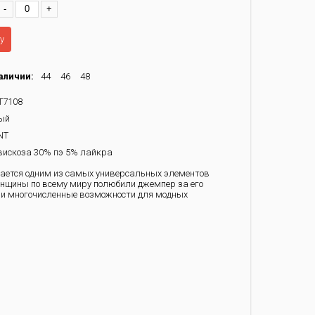
-
+
у
аличии:
44
46
48
T7108
ый
NT
искоза 30% пэ 5% лайкра
ается одним из самых универсальных элементов
енщины по всему миру полюбили джемпер за его
 и многочисленные возможности для модных