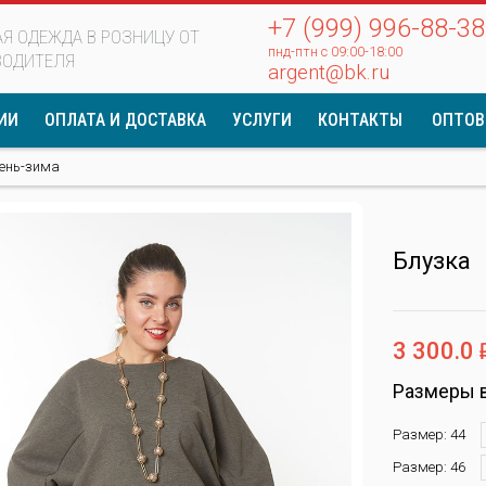
+7 (999) 996-88-38
Я ОДЕЖДА В РОЗНИЦУ ОТ
пнд-птн с 09:00-18:00
ВОДИТЕЛЯ
argent@bk.ru
ИИ
ОПЛАТА И ДОСТАВКА
УСЛУГИ
КОНТАКТЫ
ОПТОВ
ень-зима
Блузка
3 300.0
Размеры 
Размер: 44
Размер: 46