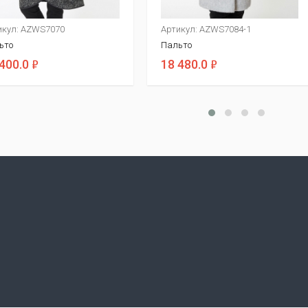
икул: AZWS7070
Артикул: AZWS7084-1
ьто
Пальто
ф
ф
400.0
18 480.0