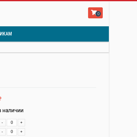
0
ИКАМ
ф
в наличии
-
+
-
+