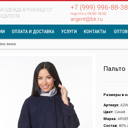
+7 (999) 996-88-38
Я ОДЕЖДА В РОЗНИЦУ ОТ
пнд-птн с 09:00-18:00
ВОДИТЕЛЯ
argent@bk.ru
ИИ
ОПЛАТА И ДОСТАВКА
УСЛУГИ
КОНТАКТЫ
ОПТОВ
ень-зима
Пальто
Размеры в н
Артикул:
AZW
Цвет:
Синий
Марка:
ARGE
Состав:
80% ш