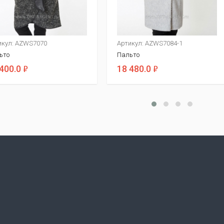
икул: AZWS7070
Артикул: AZWS7084-1
ьто
Пальто
ф
ф
400.0
18 480.0