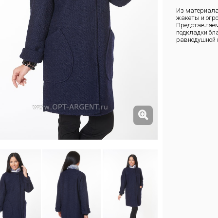
Из материала
жакеты и огро
Представляем
подкладки бла
равнодушной н