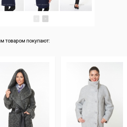
<
>
им товаром покупают: