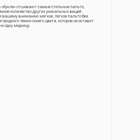
 «букле» отшивают самые стильные пальто,
мное количество других уникальных вещей.
 вашему вниманию мягкое, легкое пальто без
городного темно-синего цвета, которое не оставит
и одну модницу.