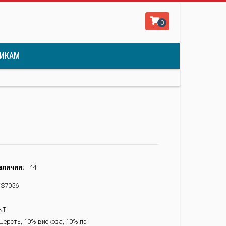
0
ИКАМ
аличии:
44
S7056
NT
ерсть, 10% вискоза, 10% пэ