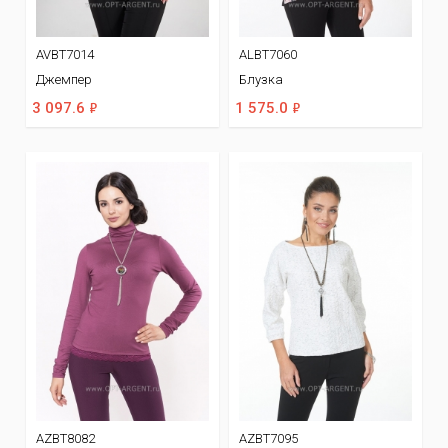
AVBT7014
ALBT7060
Джемпер
Блузка
ф
ф
3 097.6
1 575.0
AZBT8082
AZBT7095