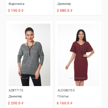
Водолазка
Джемпер
ф
ф
3 190.0
3 080.0
AZBT7115
ALDS8015-3
Джемпер
Платье
ф
ф
2 200.0
6 160.0