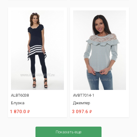
ALBT6038
AVBT7014-1
Блузка
Джемпер
ф
ф
1 870.0
3 097.6
Показать еще