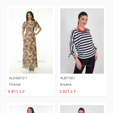
ALDS6012-1
ALBT7031
Платье
Блузка
ф
ф
6 811.2
3 027.2