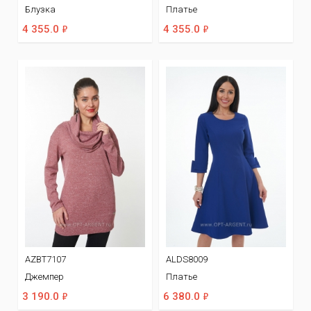
Блузка
Платье
ф
ф
4 355.0
4 355.0
AZBT7107
ALDS8009
Джемпер
Платье
ф
ф
3 190.0
6 380.0