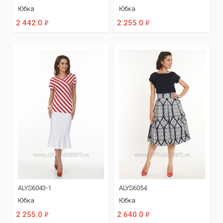
Юбка
Юбка
ф
ф
2 442.0
2 255.0
ALYS6043-1
ALYS6054
Юбка
Юбка
ф
ф
2 255.0
2 640.0