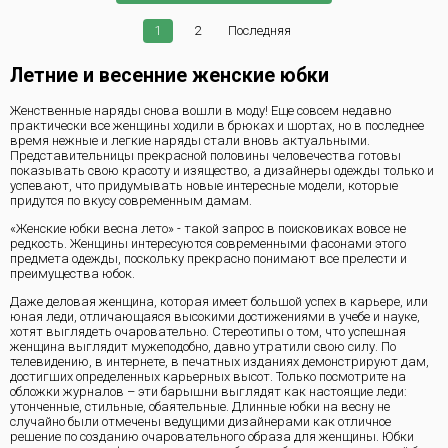
1
2
Последняя
Летние и весенние женские юбки
Женственные наряды снова вошли в моду! Еще совсем недавно
практически все женщины ходили в брюках и шортах, но в последнее
время нежные и легкие наряды стали вновь актуальными.
Представительницы прекрасной половины человечества готовы
показывать свою красоту и изящество, а дизайнеры одежды только и
успевают, что придумывать новые интересные модели, которые
придутся по вкусу современным дамам.
«Женские юбки весна лето» - такой запрос в поисковиках вовсе не
редкость. Женщины интересуются современными фасонами этого
предмета одежды, поскольку прекрасно понимают все прелести и
преимущества юбок.
Даже деловая женщина, которая имеет большой успех в карьере, или
юная леди, отличающаяся высокими достижениями в учебе и науке,
хотят выглядеть очаровательно. Стереотипы о том, что успешная
женщина выглядит мужеподобно, давно утратили свою силу. По
телевидению, в интернете, в печатных изданиях демонстрируют дам,
достигших определенных карьерных высот. Только посмотрите на
обложки журналов – эти барышни выглядят как настоящие леди:
утонченные, стильные, обаятельные. Длинные юбки на весну не
случайно были отмечены ведущими дизайнерами как отличное
решение по созданию очаровательного образа для женщины. Юбки