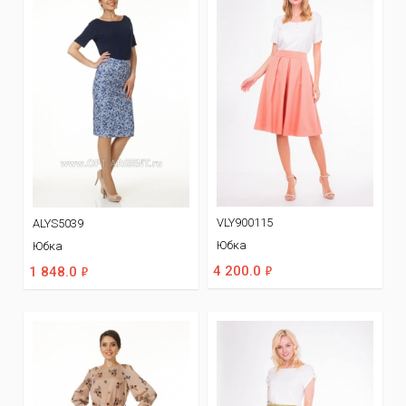
VLY900115
ALYS5039
Юбка
Юбка
ф
ф
4 200.0
1 848.0