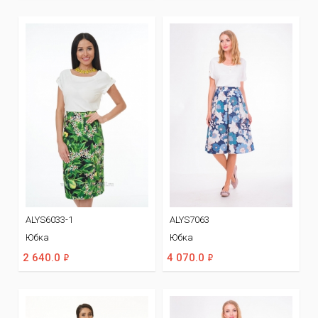
ALYS6033-1
ALYS7063
Юбка
Юбка
ф
ф
2 640.0
4 070.0