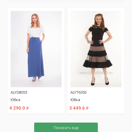
ALYS8055
ALYT6053
Юбка
Юбка
ф
ф
4 290.0
3 449.6
Показать еще