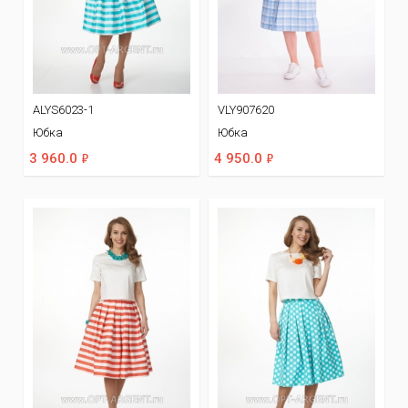
ALYS6023-1
VLY907620
Юбка
Юбка
ф
ф
3 960.0
4 950.0