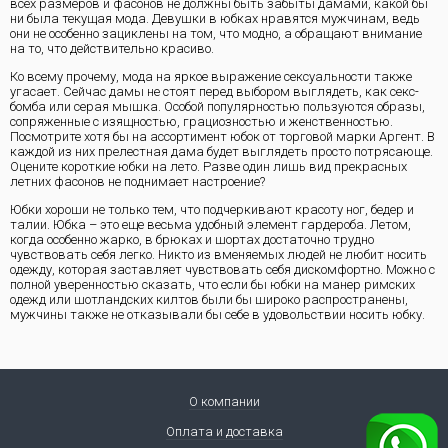
всех размеров и фасонов не должны быть забыты дамами, какой бы
ни была текущая мода. Девушки в юбках нравятся мужчинам, ведь
они не особенно зациклены на том, что модно, а обращают внимание
на то, что действительно красиво.
Ко всему прочему, мода на яркое выражение сексуальности также
угасает. Сейчас дамы не стоят перед выбором выглядеть, как секс-
бомба или серая мышка. Особой популярностью пользуются образы,
сопряженные с изящностью, грациозностью и женственностью.
Посмотрите хотя бы на ассортимент юбок от торговой марки Аргент. В
каждой из них прелестная дама будет выглядеть просто потрясающе.
Оцените короткие юбки на лето. Разве один лишь вид прекрасных
летних фасонов не поднимает настроение?
Юбки хороши не только тем, что подчеркивают красоту ног, бедер и
талии. Юбка – это еще весьма удобный элемент гардероба. Летом,
когда особенно жарко, в брюках и шортах достаточно трудно
чувствовать себя легко. Никто из вменяемых людей не любит носить
одежду, которая заставляет чувствовать себя дискомфортно. Можно с
полной уверенностью сказать, что если бы юбки на манер римских
одежд или шотландских килтов были бы широко распространены,
мужчины также не отказывали бы себе в удовольствии носить юбку.
О компании
Оплата и доставка