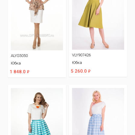
VLY907426
ALYS5050
Юбка
Юбка
ф
ф
5 260.0
1 848.0