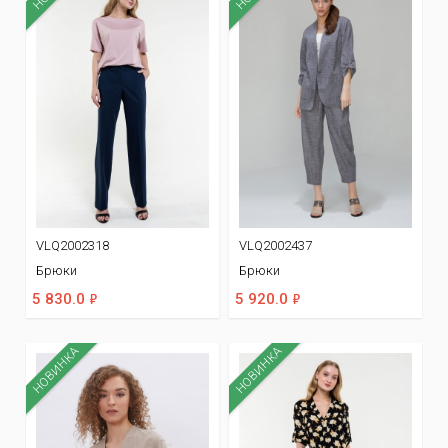
VLQ2002318
VLQ2002437
Брюки
Брюки
ф
ф
5 830.0
5 920.0
НОВИНКА
НОВИНКА