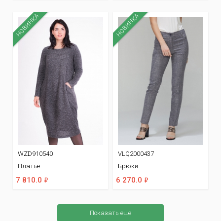
НОВИНКА
НОВИНКА
WZD910540
VLQ2000437
Платье
Брюки
ф
ф
7 810.0
6 270.0
Показать еще