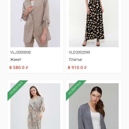
VLJ2000303
VLD2002599
Жакет
Платье
ф
ф
8 580.0
8 910.0
НОВИНКА
НОВИНКА