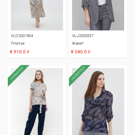
VLD2001934
VLJ2000337
Платье
Жакет
ф
ф
8 910.0
8 580.0
НОВИНКА
НОВИНКА