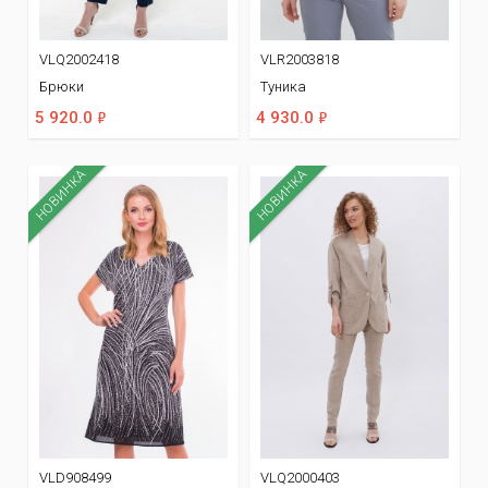
VLQ2002418
VLR2003818
Брюки
Туника
ф
ф
5 920.0
4 930.0
НОВИНКА
НОВИНКА
VLD908499
VLQ2000403