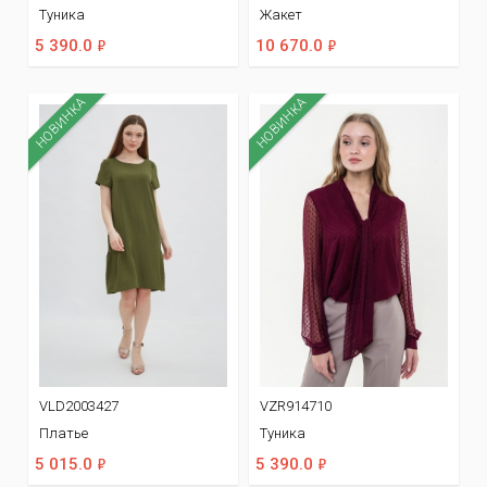
Туника
Жакет
ф
ф
5 390.0
10 670.0
НОВИНКА
НОВИНКА
VLD2003427
VZR914710
Платье
Туника
ф
ф
5 015.0
5 390.0