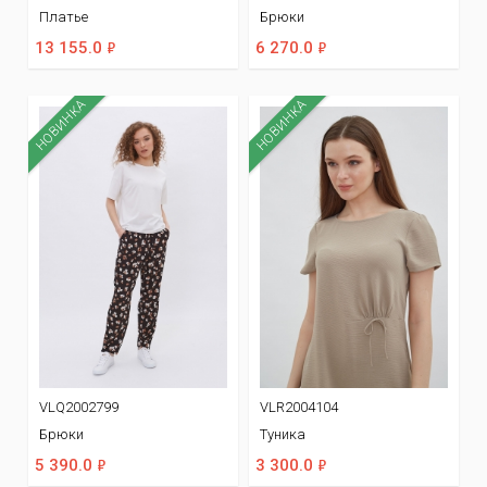
Платье
Брюки
ф
ф
13 155.0
6 270.0
НОВИНКА
НОВИНКА
VLQ2002799
VLR2004104
Брюки
Туника
ф
ф
5 390.0
3 300.0