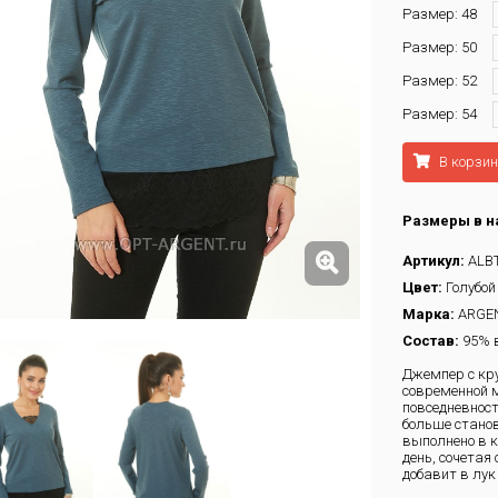
Размер: 48
Размер: 50
Размер: 52
Размер: 54
В корзин
Размеры в н
Артикул:
ALB
Цвет:
Голубой
Марка:
ARGE
Состав:
95% в
Джемпер с кр
современной м
повседневност
больше стано
выполнено в к
день, сочетая
добавит в лук