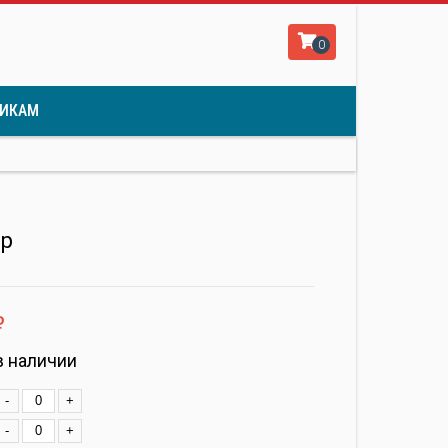
0
ИКАМ
р
ф
в наличии
-
+
-
+