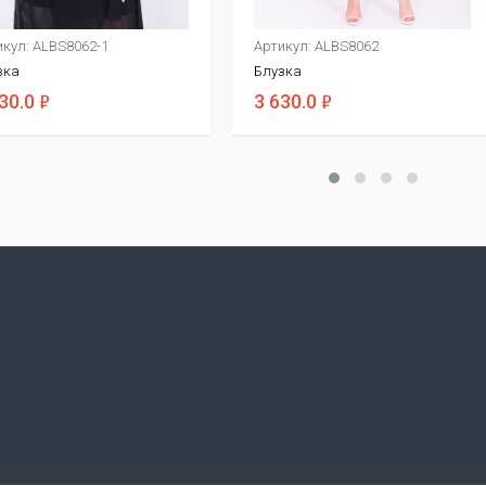
икул: ALBS8062-1
Артикул: ALBS8062
зка
Блузка
ф
ф
30.0
3 630.0