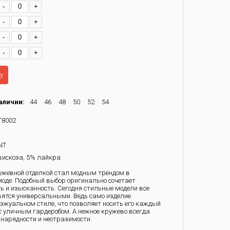
-
+
-
+
-
+
-
+
у
аличии:
44
46
48
50
52
54
T8002
NT
искоза, 5% лайкра
ужевной отделкой стал модным трендом в
оде. Подобный выбор оригинально сочетает
ь и изысканность. Сегодня стильные модели все
вятся универсальными. Ведь само изделие
эжуальном стиле, что позволяет носить его каждый
 с уличным гардеробом. А нежное кружево всегда
 нарядности и неотразимости.