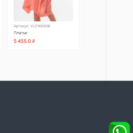
Артикул: VLD903608
Артикул: VLD906518
Платье
Платье
ф
ф
5 455.0
4 490.0