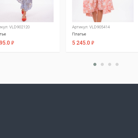
икул: VLD902120
Артикул: VLD905414
тье
Платье
ф
ф
95.0
5 245.0