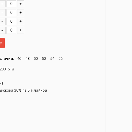
-
+
-
+
-
+
-
+
у
аличии:
46
48
50
52
54
56
2001618
NT
искоза 30% пэ 5% лайкра