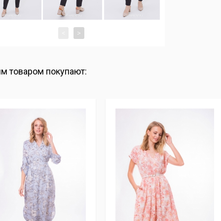
<
>
им товаром покупают: