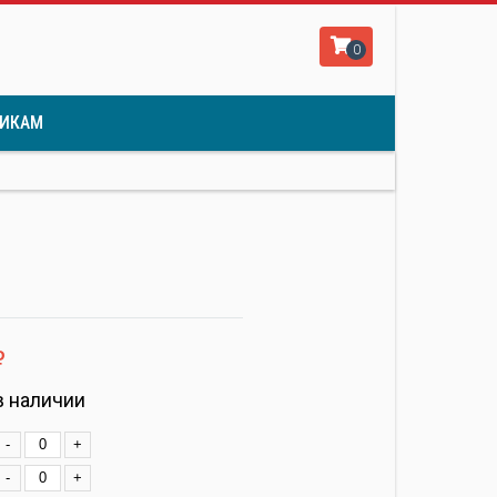
0
ИКАМ
ф
в наличии
-
+
-
+