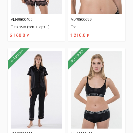
VLN9800405
VLY9800699
Пижама (топ+шорты)
Топ
ф
ф
6 160.0
1 210.0
НОВИНКА
НОВИНКА