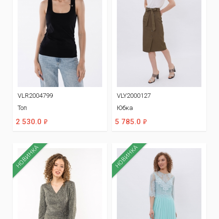
VLR2004799
VLY2000127
Топ
Юбка
ф
ф
2 530.0
5 785.0
НОВИНКА
НОВИНКА