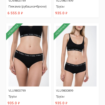
VLN9800199
VLU9801499
Пижама (рубашка+брюки)
Трусы
ф
ф
6 555.0
935.0
НОВИНКА
НОВИНКА
VLU9800799
VLU9800899
Трусы
Трусы
ф
ф
935.0
935.0