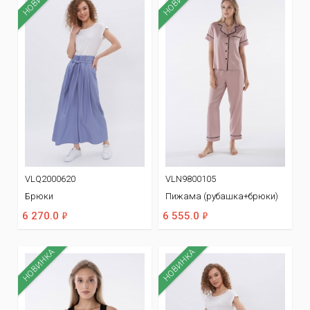
VLQ2000620
VLN9800105
Брюки
Пижама (рубашка+брюки)
ф
ф
6 270.0
6 555.0
НОВИНКА
НОВИНКА