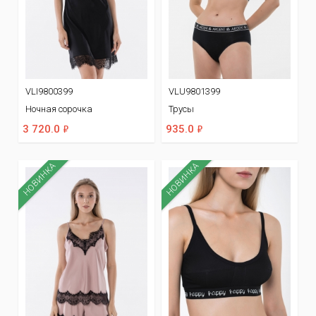
VLI9800399
VLU9801399
Ночная сорочка
Трусы
ф
ф
3 720.0
935.0
НОВИНКА
НОВИНКА